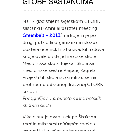
GLOBE SASTANCIMA
Na 17. godišnjem svjetskom GLOBE
sastanku (Annual partner meeting,
Greenbelt – 2013.
) na kojem je po
drugi puta bila organizirana izložba
postera učeničkih istraživačkih radova,
sudjelovale su dvije hrvatske škole:
Medicinska škola, Rijeka i Škola za
medicinske sestre Vrapče, Zagreb.
Projekti tih škola istaknuli su se na
prethodno održanoj državnoj GLOBE
smotri.
Fotografije su preuzete s internetskih
stranica škola.
Više o sudjelovanju ekipe
Škole za
medicinske sestre Vrapče
možete
saznati iz izvješća na internetskoj