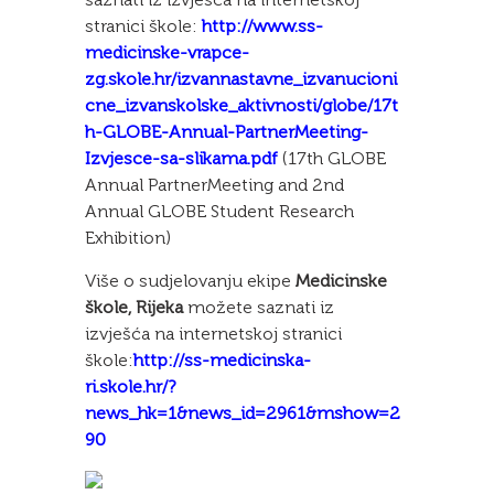
stranici škole:
http://www.ss-
medicinske-vrapce-
zg.skole.hr/izvannastavne_izvanucioni
cne_izvanskolske_aktivnosti/globe/17t
h-GLOBE-Annual-PartnerMeeting-
Izvjesce-sa-slikama.pdf
(17th GLOBE
Annual PartnerMeeting and 2nd
Annual GLOBE Student Research
Exhibition)
Više o sudjelovanju ekipe
Medicinske
škole, Rijeka
možete saznati iz
izvješća na internetskoj stranici
škole:
http://ss-medicinska-
ri.skole.hr/?
news_hk=1&news_id=2961&mshow=2
90