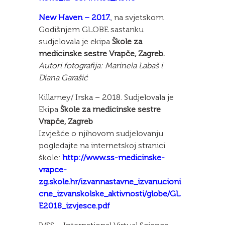
New Haven – 2017.
, na svjetskom
Godišnjem GLOBE sastanku
sudjelovala je ekipa
Škole za
medicinske sestre Vrapče, Zagreb.
Autori fotografija: Marinela Labaš i
Diana Garašić
Killarney/ Irska – 2018. Sudjelovala je
Ekipa
Škole za medicinske sestre
Vrapče, Zagreb
Izvješće o njihovom sudjelovanju
pogledajte na internetskoj stranici
škole:
http://www.ss-medicinske-
vrapce-
zg.skole.hr/izvannastavne_izvanucioni
cne_izvanskolske_aktivnosti/globe/GL
E2018_izvjesce.pdf