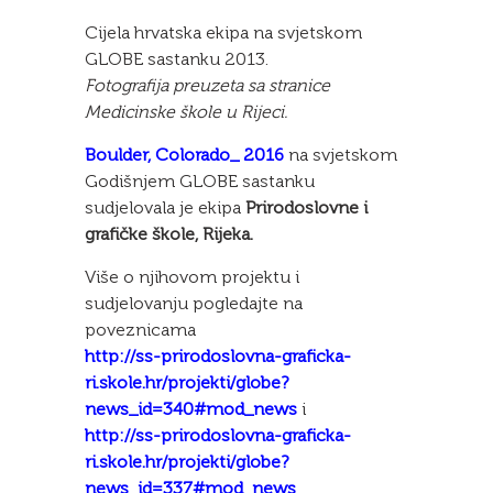
Cijela hrvatska ekipa na svjetskom
GLOBE sastanku 2013.
Fotografija preuzeta sa stranice
Medicinske škole u Rijeci.
Boulder, Colorado_ 2016
na svjetskom
Godišnjem GLOBE sastanku
sudjelovala je ekipa
Prirodoslovne i
grafičke škole, Rijeka.
Više o njihovom projektu i
sudjelovanju pogledajte na
poveznicama
http://ss-prirodoslovna-graficka-
ri.skole.hr/projekti/globe?
news_id=340#mod_news
i
http://ss-prirodoslovna-graficka-
ri.skole.hr/projekti/globe?
news_id=337#mod_news