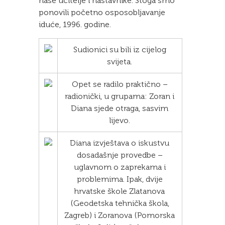
naše učitelje i nastavnike. Stoga smo
ponovili početno osposobljavanje
iduće, 1996. godine.
Sudionici su bili iz cijelog
svijeta.
Opet se radilo praktično –
radionički, u grupama: Zoran i
Diana sjede otraga, sasvim
lijevo.
Diana izvještava o iskustvu
dosadašnje provedbe –
uglavnom o zaprekama i
problemima. Ipak, dvije
hrvatske škole Zlatanova
(Geodetska tehnička škola,
Zagreb) i Zoranova (Pomorska