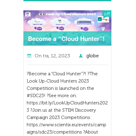
off
Become a “Cloud Hunter”!
On
tra, 12, 2023
globe
?Become a “Cloud Hunter”?! ?The
Look Up-Cloud Hunters 2023
Competition is launched on the
#SDC23! ?See more on:
https://bit.ly/LookUpCloudHunters202
3 ?Join us at the STEM Discovery
Campaign 2023 Competitions:
https://www.scientix.eu/events/camp
aigns/sdc23/competitions ?About