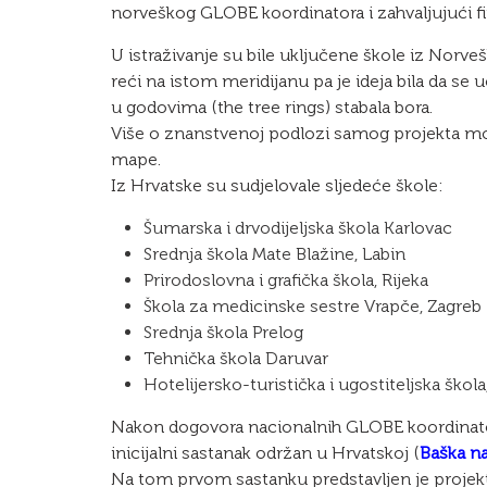
norveškog GLOBE koordinatora i zahvaljujući fi
U istraživanje su bile uključene škole iz Norve
reći na istom meridijanu pa je ideja bila da se
u godovima (the tree rings) stabala bora.
Više o znanstvenoj podlozi samog projekta m
mape.
Iz Hrvatske su sudjelovale sljedeće škole:
Šumarska i drvodijeljska škola Karlovac
Srednja škola Mate Blažine, Labin
Prirodoslovna i grafička škola, Rijeka
Škola za medicinske sestre Vrapče, Zagreb
Srednja škola Prelog
Tehnička škola Daruvar
Hotelijersko-turistička i ugostiteljska škola
Nakon dogovora nacionalnih GLOBE koordinatora,
inicijalni sastanak održan u Hrvatskoj (
Baška n
Na tom prvom sastanku predstavljen je projekt 