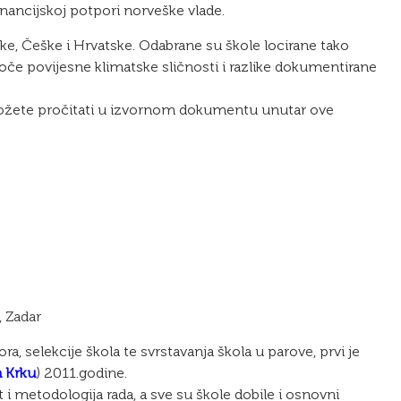
nancijskoj potpori norveške vlade.
ške, Češke i Hrvatske. Odabrane su škole locirane tako
 uoče povijesne klimatske sličnosti i razlike dokumentirane
ožete pročitati u izvornom dokumentu unutar ove
, Zadar
 selekcije škola te svrstavanja škola u parove, prvi je
a Krku
) 2011.godine.
i metodologija rada, a sve su škole dobile i osnovni