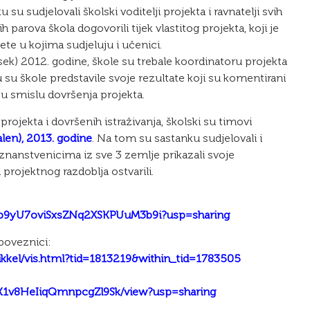
u sudjelovali školski voditelji projekta i ravnatelji svih
 parova škola dogovorili tijek vlastitog projekta, koji je
te u kojima sudjeluju i učenici.
sek) 2012. godine, škole su trebale koordinatoru projekta
 su škole predstavile svoje rezultate koji su komentirani
 u smislu dovršenja projekta.
rojekta i dovršenih istraživanja, školski su timovi
len), 2013. godine
. Na tom su sastanku sudjelovali i
znanstvenicima iz sve 3 zemlje prikazali svoje
 projektnog razdoblja ostvarili.
eltAb9yU7oviSxsZNq2XSKPUuM3b9i?usp=sharing
poveznici:
ikkel/vis.html?tid=1813219&within_tid=1783505
_ZK1v8HeIiqQmnpcgZl9Sk/view?usp=sharing