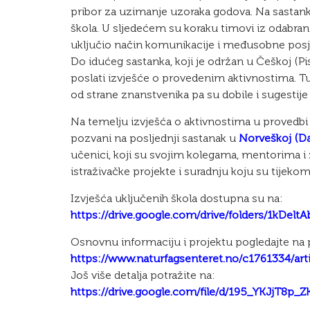
pribor za uzimanje uzoraka godova. Na sastanku s
škola. U sljedećem su koraku timovi iz odabranih
uključio način komunikacije i međusobne posje
Do idućeg sastanka, koji je održan u Češkoj (Pi
poslati izvješće o provedenim aktivnostima. Tu
od strane znanstvenika pa su dobile i sugestije
Na temelju izvješća o aktivnostima u provedbi p
pozvani na posljednji sastanak u
Norveškoj (Da
učenici, koji su svojim kolegama, mentorima i 
istraživačke projekte i suradnju koju su tijekom
Izvješća uključenih škola dostupna su na:
https://drive.google.com/drive/folders/1kD
Osnovnu informaciju i projektu pogledajte na 
https://www.naturfagsenteret.no/c1761334/art
Još više detalja potražite na:
https://drive.google.com/file/d/195_YKJjT8p