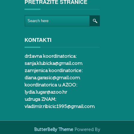
PRETRAŽITE STRANICE
KONTAKTI
državna koordinatorica:
sanja.klubicka@gmail.com
zamjenica koordinatorice:
diana.garasic@gmail.com
koordinatorica u AZOO:
lydia.lugar@azoo.hr
udruga ZNAM:
vladimir.ribicic1995@gmail.com
ButterBelly Theme
Powered By