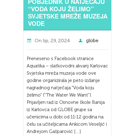
POBJEDNIK U NATJEČAJU
“VODA KOJU ŽELIMO”
SVJETSKE MREŽE MUZEJA
VODE
On
lip, 29, 2024
globe
Preneseno s Facebook stranice
Aquatika – slatkovodni akvarij Karlovac
Svjetska mreža muzeja vode ove
godine organizirala je peto izdanje
nagradnog natječaja “Voda koju
želimo” (“The Water We Want”).
Prijavljen rad iz Osnovne škole Banija
iz Karlovca od GLOBE grupe sa
učenicima u dobi od 11-12 godina na
čelu sa učiteljicama Ankicom Veseljić i
Andrejom Gašparović […]