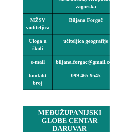
zagorska
MŽSV
Biljana Forgač
voditeljica
Uloga u
učiteljica geografije
školi
e-mail
biljana.forgac@gmail.com
kontakt
099 465 9545
broj
MEĐUŽUPANIJSKI
GLOBE CENTAR
DARUVAR