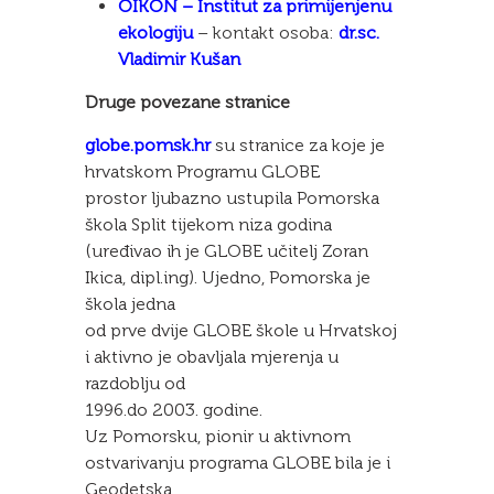
OIKON – Institut za primijenjenu
ekologiju
– kontakt osoba:
dr.sc.
Vladimir Kušan
Druge povezane stranice
globe.pomsk.hr
su stranice za koje je
hrvatskom Programu GLOBE
prostor ljubazno ustupila Pomorska
škola Split tijekom niza godina
(uređivao ih je GLOBE učitelj Zoran
Ikica, dipl.ing). Ujedno, Pomorska je
škola jedna
od prve dvije GLOBE škole u Hrvatskoj
i aktivno je obavljala mjerenja u
razdoblju od
1996.do 2003. godine.
Uz Pomorsku, pionir u aktivnom
ostvarivanju programa GLOBE bila je i
Geodetska