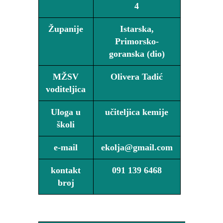
4
Županije
Istarska,
Primorsko-
goranska (dio)
MŽSV
Olivera Tadić
voditeljica
Uloga u
učiteljica kemije
školi
e-mail
ekolja@gmail.com
kontakt
091 139 6468
broj