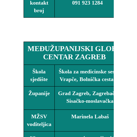
kontakt
091 923 1284
broj
http://www.ss-medicinske-vrapce-
zg.skole.hr/izvannastavne/globe/
MEĐUŽUPANIJSKI GLOBE
CENTAR ZAGREB
Škola
Škola za medicinske sestre
sjedište
Vrapče, Bolnička cesta 32
Županije
Grad Zagreb, Zagrebačka,
Sisačko-moslavačka
MŽSV
Marinela Labaš
voditeljica