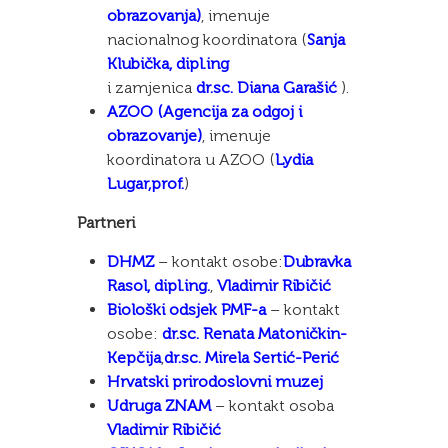
obrazovanja)
, imenuje
nacionalnog koordinatora (
Sanja
Klubička, dipl.ing
i zamjenica
dr.sc. Diana Garašić
).
AZOO (Agencija za odgoj i
obrazovanje)
, imenuje
koordinatora u AZOO (
Lydia
Lugar,prof.
)
Partneri
DHMZ
– kontakt osobe:
Dubravka
Rasol, dipl.ing.
,
Vladimir Ribičić
Biološki odsjek PMF-a
– kontakt
osobe:
dr.sc. Renata Matoničkin-
Kepčija
,
dr.sc. Mirela Sertić-Perić
Hrvatski prirodoslovni muzej
Udruga ZNAM
– kontakt osoba
Vladimir Ribičić