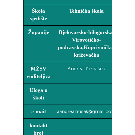
Škola
Tehnička škola
sjedište
Županije
Bjelovarsko-bilogorska,
Virovotičko-
podravska,Koprivničko-
križevačka
MŽSV
Andrea Tomašek
voditeljica
Uloga u
školi
e-mail
aandrea.husak@gmail.com
kontakt
broj