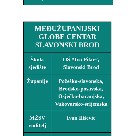
http://free-sb.t-com.hr/globekk/
MEĐUŽUPANIJSKI
GLOBE CENTAR
SLAVONSKI BROD
Škola
OŠ “Ivo Pilar”,
sjedište
Slavonski Brod
Županije
Požeško-slavonska,
Brodsko-posavska,
Osječko-baranjska,
Vukovarsko-srijemska
MŽSV
Ivan Ilišević
voditelj