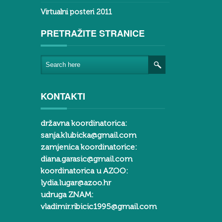
Virtualni posteri 2011
PRETRAŽITE STRANICE
KONTAKTI
državna koordinatorica:
sanja.klubicka@gmail.com
zamjenica koordinatorice:
diana.garasic@gmail.com
koordinatorica u AZOO:
lydia.lugar@azoo.hr
udruga ZNAM:
vladimir.ribicic1995@gmail.com