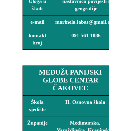
Uloga u
nastavnica povijesti i
školi
geografije
e-mail
marinela.labas@gmail.com
kontakt
091 561 1886
broj
MEĐUŽUPANIJSKI
GLOBE CENTAR
ČAKOVEC
Škola
II. Osnovna škola
sjedište
Županije
Međimurska,
Varaždinska, Krapinsko-