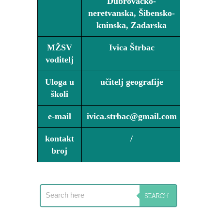
Dubrovačko-
neretvanska, Šibensko-
kninska, Zadarska
MŽSV
Ivica Štrbac
voditelj
Uloga u
učitelj geografije
školi
e-mail
ivica.strbac@gmail.com
kontakt
/
broj