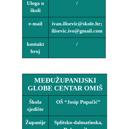
Uloga u
/
školi
e-mail
ivan.ilisevic@skole.hr;
ilisevic.ivo@gmail.com
kontakt
/
broj
MEĐUŽUPANIJSKI
GLOBE CENTAR OMIŠ
Škola
OŠ “Josip Pupačić”
sjedište
Županije
Splitsko-dalmatinska,