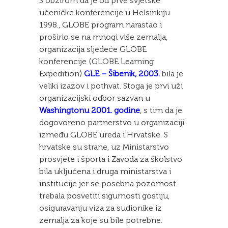
S obzirom da je od prve svjetske
učeničke konferencije u Helsinkiju
1998., GLOBE program narastao i
proširio se na mnogi više zemalja,
organizacija sljedeće GLOBE
konferencije (GLOBE Learning
Expedition)
GLE – Šibenik, 2003.
bila je
veliki izazov i pothvat. Stoga je prvi uži
organizacijski odbor sazvan u
Washingtonu 2001. godine
, s tim da je
dogovoreno partnerstvo u organizaciji
između GLOBE ureda i Hrvatske. S
hrvatske su strane, uz Ministarstvo
prosvjete i športa i Zavoda za školstvo
bila uključena i druga ministarstva i
institucije jer se posebna pozornost
trebala posvetiti sigurnosti gostiju,
osiguravanju viza za sudionike iz
zemalja za koje su bile potrebne.