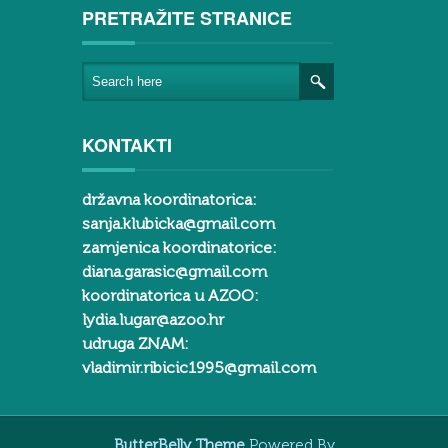
PRETRAŽITE STRANICE
KONTAKTI
državna koordinatorica:
sanja.klubicka@gmail.com
zamjenica koordinatorice:
diana.garasic@gmail.com
koordinatorica u AZOO:
lydia.lugar@azoo.hr
udruga ZNAM:
vladimir.ribicic1995@gmail.com
ButterBelly Theme
Powered By