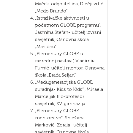
Maček-odgojiteljica, Dječji vrtić
„Medo Brundo“
„Istraživačke aktivnosti u
početnom GLOBE programu“,
Jasmina Štefan- učitelj izvrsni
savjetnik, Osnovna škola
„Mahično“
„Elementary GLOBE u
razrednoj nastavi“, Vladimira
Fumić-učitelj mentor, Osnovna
škola „Braća Seljan“
„Međugeneracijska GLOBE
suradnja- Kids to Kids“ , Mihaela
Marceljak Ilić-profesor
savjetnik, XV. gimnazija
„Elementary GLOBE
mentorstvo“ Snježana
Marković Zoraja- učitelj
savjetnik, Osnovna škola