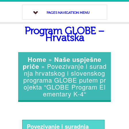
PAGES NAVIGATION MENU
Program GLOBE –
Hrvatska
Home
»
Naše uspješne
priče
»
Povezivanje i surad
nja hrvatskog i slovenskog
programa GLOBE putem pr
ojekta “GLOBE Program El
ementary K-4“
Povezivanje i suradnja